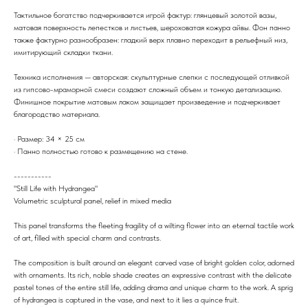
Тактильное богатство подчеркивается игрой фактур: глянцевый золотой вазы,
матовая поверхность лепестков и листьев, шероховатая кожура айвы. Фон панно
также фактурно разнообразен: гладкий верх плавно переходит в рельефный низ,
имитирующий складки ткани.
Техника исполнения — авторская: скульптурные слепки с последующей отливкой
из гипсово-мраморной смеси создают сложный объем и тонкую детализацию.
Финишное покрытие матовым лаком защищает произведение и подчеркивает
благородство материала.
· Размер: 34 × 25 см
· Панно полностью готово к размещению на стене.
-----------
"Still Life with Hydrangea"
Volumetric sculptural panel, relief in mixed media
This panel transforms the fleeting fragility of a wilting flower into an eternal tactile work
of art, filled with special charm and contrasts.
The composition is built around an elegant carved vase of bright golden color, adorned
with ornaments. Its rich, noble shade creates an expressive contrast with the delicate
pastel tones of the entire still life, adding drama and unique charm to the work. A sprig
of hydrangea is captured in the vase, and next to it lies a quince fruit.