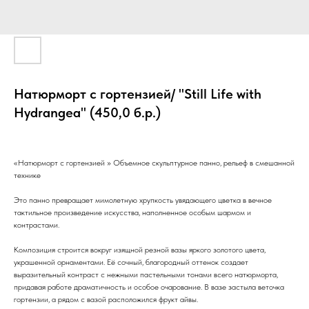
Натюрморт с гортензией/ "Still Life with
Hydrangea" (450,0 б.р.)
«Натюрморт с гортензией » Объемное скульптурное панно, рельеф в смешанной
технике
Это панно превращает мимолетную хрупкость увядающего цветка в вечное
тактильное произведение искусства, наполненное особым шармом и
контрастами.
Композиция строится вокруг изящной резной вазы яркого золотого цвета,
украшенной орнаментами. Её сочный, благородный оттенок создает
выразительный контраст с нежными пастельными тонами всего натюрморта,
придавая работе драматичность и особое очарование. В вазе застыла веточка
гортензии, а рядом с вазой расположился фрукт айвы.