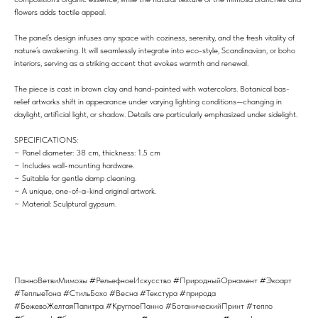
flowers adds tactile appeal.
The panel’s design infuses any space with coziness, serenity, and the fresh vitality of
nature’s awakening. It will seamlessly integrate into eco-style, Scandinavian, or boho
interiors, serving as a striking accent that evokes warmth and renewal.
The piece is cast in brown clay and hand-painted with watercolors. Botanical bas-
relief artworks shift in appearance under varying lighting conditions—changing in
daylight, artificial light, or shadow. Details are particularly emphasized under sidelight.
SPECIFICATIONS:
~ Panel diameter: 38 cm, thickness: 1.5 cm
~ Includes wall-mounting hardware.
~ Suitable for gentle damp cleaning.
~ A unique, one-of-a-kind original artwork.
~ Material: Sculptural gypsum.
ПанноВетвиМимозы #РельефноеИскусство #ПриродныйОрнамент #Экоарт
#ТеплыеТона #СтильБохо #Весна #Текстура #природа
#БежевоЖелтаяПалитра #КруглоеПанно #БотаническийПринт #тепло