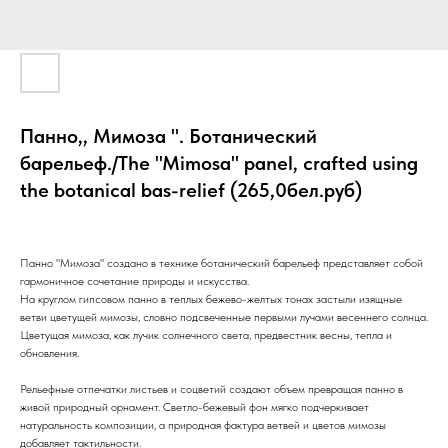
Панно,, Мимоза ". Ботанический
барельеф./The "Mimosa" panel, crafted using
the botanical bas-relief (265,0бел.руб)
Панно "Мимоза" создано в технике ботанический барельеф представляет собой
гармоничное сочетание природы и искусства.
На круглом гипсовом панно в теплых бежево-желтых тонах застыли изящные
ветви цветущей мимозы, словно подсвеченные первыми лучами весеннего солнца.
Цветущая мимоза, как лучик солнечного света, предвестник весны, тепла и
обновления.
Рельефные отпечатки листьев и соцветий создают объем превращая панно в
живой природный орнамент. Светло-бежевый фон мягко подчеркивает
натуральность композиции, а природная фактура ветвей и цветов мимозы
добавляет тактильности.