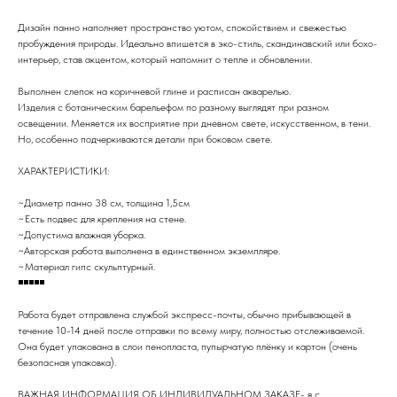
Дизайн панно наполняет пространство уютом, спокойствием и свежестью
пробуждения природы. Идеально впишется в эко-стиль, скандинавский или бохо-
интерьер, став акцентом, который напомнит о тепле и обновлении.
Выполнен слепок на коричневой глине и расписан акварелью.
Изделия с ботаническим барельефом по разному выглядят при разном
освещении. Меняется их восприятие при дневном свете, искусственном, в тени.
Но, особенно подчеркиваются детали при боковом свете.
ХАРАКТЕРИСТИКИ:
~Диаметр панно 38 см, толщина 1,5см
~Есть подвес для крепления на стене.
~Допустима влажная уборка.
~Авторская работа выполнена в единственном экземпляре.
~Материал гипс скульптурный.
◾◾◾◾◾
Работа будет отправлена службой экспресс-почты, обычно прибывающей в
течение 10-14 дней после отправки по всему миру, полностью отслеживаемой.
Она будет упакована в слои пенопласта, пупырчатую плёнку и картон (очень
безопасная упаковка).
ВАЖНАЯ ИНФОРМАЦИЯ ОБ ИНДИВИДУАЛЬНОМ ЗАКАЗЕ- я с