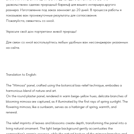
удовольствием сделаю природный барельф для вашего интерьера другого
размера. Изготовление под заказ занимает до 20 дней. В процессе работы я
показываю вам промежуточные результаты для согласования.
Пожалуйста, свяжитесь со мной.
Украсьте свой дом портретами живой природы!
Для связи со мной воспользуйтесь любым удобным вам мессенджерам указанным
на сайте.
Translation to English:
The "Mimosa" panel, crafted using the botanical bas-relief technique, embodies a
harmonious blend of nature and art.
On the round plaster panel, rendered in warm beige-yellow hues, delicate branches of
blooming mimosa are captured, as if illuminated by the first rays of spring sunlight. The
flowering mimosa, like a sunbeam, serves as a harbinger of spring, warmth, and
renewal.
The relief imprints of leaves and blossoms create depth, transforming the panel into a
living natural ornament. The light beige background gently accentuates the
composition’s organic essence, while the natural texture of the mimosa branches and