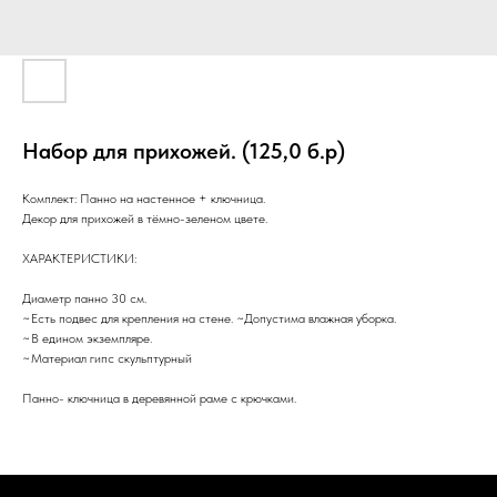
Набор для прихожей. (125,0 б.р)
Комплект: Панно на настенное + ключница.
Декор для прихожей в тёмно-зеленом цвете.
ХАРАКТЕРИСТИКИ:
Диаметр панно 30 см.
~Есть подвес для крепления на стене. ~Допустима влажная уборка.
~В едином экземпляре.
~Материал гипс скульптурный
Панно- ключница в деревянной раме с крючками.