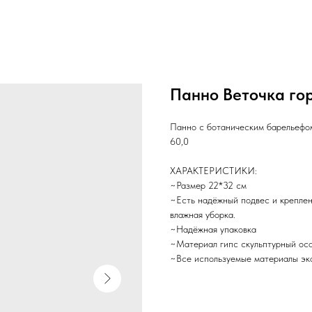
Панно Веточка гор
Панно с ботаническим барельефо
60,0
ХАРАКТЕРИСТИКИ:
~Размер 22*32 см
~Есть надёжный подвес и креплен
влажная уборка.
~Надёжная упаковка
~Материал гипс скульптурный ос
~Все используемые материалы эко