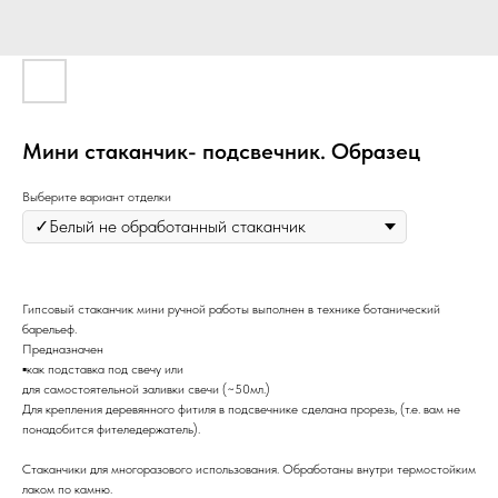
Мини стаканчик- подсвечник. Образец
Выберите вариант отделки
Гипсовый стаканчик мини ручной работы выполнен в технике ботанический
барельеф.
Предназначен
▪️как подставка под свечу или
для самостоятельной заливки свечи (~50мл.)
Для крепления деревянного фитиля в подсвечнике сделана прорезь, (т.е. вам не
понадобится фителедержатель).
Стаканчики для многоразового использования. Обработаны внутри термостойким
лаком по камню.