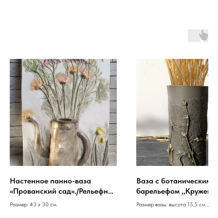
Настенное панно-ваза
Ваза с ботаническим
«Прованский сад»./Рельефная
барельефом ,,Кружевн
композиция. (595,0)
листья". (290,0 б.р)
Размер: 43 x 30 см.
Размер вазы: высота 15,5 см. диа