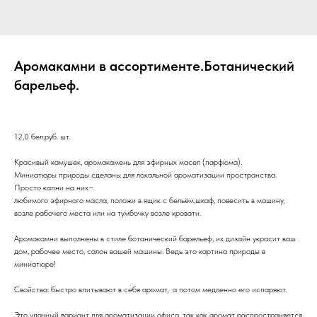
Аромакамни в ассортименте.Ботанический
барельеф.
12,0 бел.руб. шт.
Красивый камушек, аромакамень для эфирных масел (парфюма).
Миниатюры природы сделаны для локальной ароматизации пространства.
Просто капни на них~
любимого эфирного масла, положи в ящик с бельём,шкаф, повесить в машину,
возле рабочего места или на тумбочку возле кровати.
Аромакамни выполнены в стиле ботанический барельеф, их дизайн украсит ваш
дом, рабочее место, салон вашей машины. Ведь это картина природы в
миниатюре!
Свойства: быстро впитывают в себя аромат, а потом медленно его испаряют.
Это удачный вариант для ароматизации офиса, так как аромат распространяется