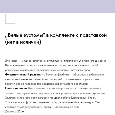
,,Белые эустомы" в комплекте с подставкой
(нет в наличии)
Эти часы — изящное сочетание скульптурной пластики и утончённого дизайна.
Выполненные в технике художественного литья, они представляют собой
рельефную композицию, вдохновлённую мотивами цветущего сада.
Флористический рельеф
: На белом циферблате — объёмные изображения
цветов, выполненные с тонкой детализацией. Растительные формы словно
проступают из поверхности, создавая эффект живого барельефа.
Цвет и акценты
: Белоснежная основа контрастирует с тёплыми золотыми
элементами — римскими цифрами, часовой разметкой и изящными стрелками.
Золочение подчёркивает рельеф и придаёт работе благородный блеск.
Эти часы — как фрагмент утреннего сада, воплощённый в скульптуре. Они
создают атмосферу лёгкости, света и напоминания о лете.
Диаметр 25см.