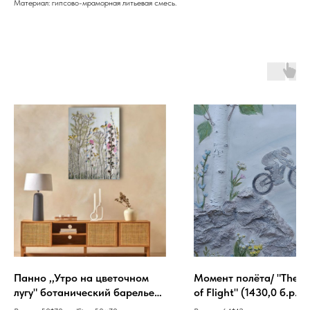
Материал: гипсово-мраморная литьевая смесь.
Панно ,,Утро на цветочном
Момент полёта/ "The 
лугу" ботанический барельеф
of Flight" (1430,0 б.р.)
/ " Morning in a Blooming